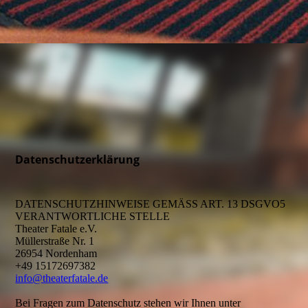
Datenschutzerklärung
DATENSCHUTZHINWEISE GEMÄSS ART. 13 DSGVO5
VERANTWORTLICHE STELLE
Theater Fatale e.V.
Müllerstraße Nr. 1
26954 Nordenham
+49 15172697382
info@theaterfatale.de
Bei Fragen zum Datenschutz stehen wir Ihnen unter