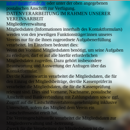
info@theaterfatale.de
oder unter der oben angegebenen
postalischen Anschrift zur Verfügung.
DATENVERARBEITUNG IM RAHMEN UNSERER
VEREINSARBEIT
Mitgliederverwaltung
Mitgliedsdaten (Informationen innerhalb des Kontaktformulars)
werden von den jeweiligen Funktionsträger:innen unseres
Vereins nur für die ihnen zugeordnete Aufgabenerfüllung
verarbeitet. Im Einzelnen bedeutet dies:
Wenn der Vorstand Mitgliedsdaten benötigt, um seine Aufgaben
zu erledigen, darf er auf alle hierfür erforderlichen
Mitgliedsdaten zugreifen. Dazu gehört insbesondere
Beantwortung und Auswertung der Anfragen über das
Kontaktformular.
Der/die Kassenwart:in verarbeitet die Mitgliedsdaten, die für
den Einzug der Mitgliedsbeiträge, der/die Kassenprüfer:in
verarbeitet die Mitgliedsdaten, die für die Kassenprüfung
relevant sind. Dies sind Vorname, Nachname, postalische
Anschrift und Bankverbindung mit Zahlungsdaten sowie ggf.
Zugriff auf die Lastschriftsverfahrensgenehmigung inklusive
Unterschrift, sofern das Mitglied dem Verein ein
Lastschriftmandat erteilt hat.
Die Vereinsgeschäftsstelle verarbeitet die Mitgliedsdaten zur
Mitgliedsverwaltung und -betreuung.
Zweck für die Verarbeitung der Mitgliedsdaten ist die