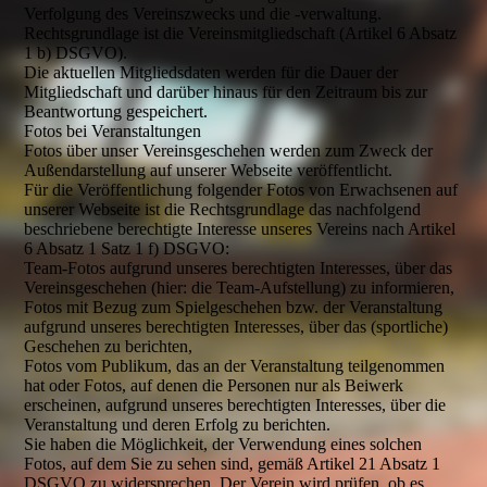
Verfolgung des Vereinszwecks und die -verwaltung.
Rechtsgrundlage ist die Vereinsmitgliedschaft (Artikel 6 Absatz
1 b) DSGVO).
Die aktuellen Mitgliedsdaten werden für die Dauer der
Mitgliedschaft und darüber hinaus für den Zeitraum bis zur
Beantwortung gespeichert.
Fotos bei Veranstaltungen
Fotos über unser Vereinsgeschehen werden zum Zweck der
Außendarstellung auf unserer Webseite veröffentlicht.
Für die Veröffentlichung folgender Fotos von Erwachsenen auf
unserer Webseite ist die Rechtsgrundlage das nachfolgend
beschriebene berechtigte Interesse unseres Vereins nach Artikel
6 Absatz 1 Satz 1 f) DSGVO:
Team-Fotos aufgrund unseres berechtigten Interesses, über das
Vereinsgeschehen (hier: die Team-Aufstellung) zu informieren,
Fotos mit Bezug zum Spielgeschehen bzw. der Veranstaltung
aufgrund unseres berechtigten Interesses, über das (sportliche)
Geschehen zu berichten,
Fotos vom Publikum, das an der Veranstaltung teilgenommen
hat oder Fotos, auf denen die Personen nur als Beiwerk
erscheinen, aufgrund unseres berechtigten Interesses, über die
Veranstaltung und deren Erfolg zu berichten.
Sie haben die Möglichkeit, der Verwendung eines solchen
Fotos, auf dem Sie zu sehen sind, gemäß Artikel 21 Absatz 1
DSGVO zu widersprechen. Der Verein wird prüfen, ob es